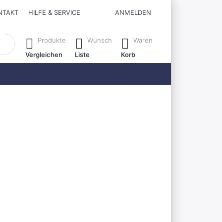
NTAKT
HILFE & SERVICE
ANMELDEN
matisch erste Ergebnisse. Drücken Sie die Eingabetaste, um all
Produkte
Wunsch
Waren
Vergleichen
Liste
Korb