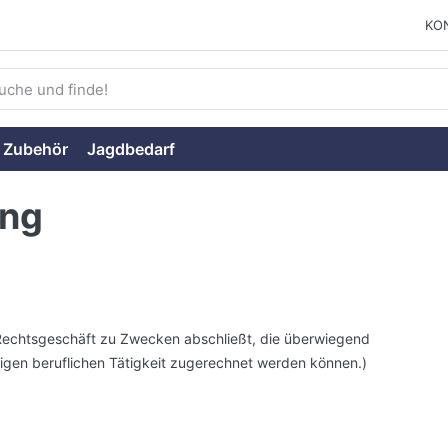
KO
ie einen Suchbegriff ein. Während Sie tippen, erscheinen auto
 Zubehör
Jagdbedarf
ung
in Rechtsgeschäft zu Zwecken abschließt, die überwiegend
digen beruflichen Tätigkeit zugerechnet werden können.)