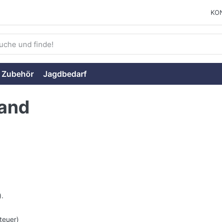
KO
ie einen Suchbegriff ein. Während Sie tippen, erscheinen auto
 Zubehör
Jagdbedarf
sand
).
teuer)