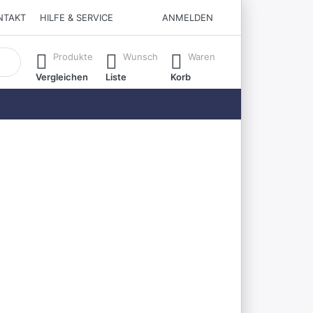
NTAKT
HILFE & SERVICE
ANMELDEN
matisch erste Ergebnisse. Drücken Sie die Eingabetaste, um all
Produkte
Wunsch
Waren
Vergleichen
Liste
Korb