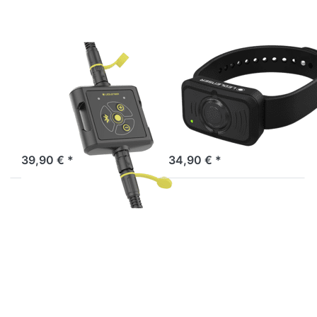
for Area
Control
Lights
Type A
LEDLENSER
LEDLENSER
LEDLENSER
LEDLENSER
Bluetooth
Bluetooth
Controller for
Remote Control
Area Lights
Type A
Sofort versandfertig, Lieferzeit 1-3 Werktage.
Sofort versandfertig, Lieferzeit 1-3 Werktage.
39,90 € *
34,90 € *
Drücken Sie
Drücken Sie
ENTER für
ENTER für
mehr
mehr
Optionen
Optionen
zu
zu
LEDLENSER
LEDLENSER
Charging
Charging
Station
Station
Type A
Type B