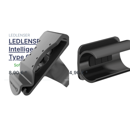
LEDLENSER
LEDLENSER
Intelligent
Lamp
Clip Type C
Adapter
Type B
LEDLENSER
LEDLENSER
LEDLENSER
LEDLENSER
Intelligent Clip
Lamp Adapter
Type C
Type B
Sofort versandfertig, Lieferzeit 1-3 Werktage.
Sofort versandfertig, Lieferzeit 1-3 Werktage.
8,90 € *
4,90 € *
Drücken Sie
Drücken Sie
ENTER für
ENTER für
mehr
mehr
Optionen
Optionen
zu
zu
LEDLENSER
LEDLENSER
Lamp
Lamp
Adapter
Adapter
Type C
Type D