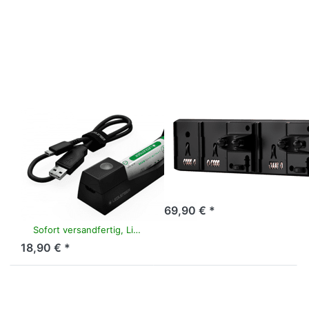
ENTER für
ENTER für
mehr
mehr
Optionen
Optionen
zu
zu
LEDLENSER
LEDLENSER
14500 Li-
5 Station
Ion battery
Charging
750 mAh &
Panel
external
charger
LEDLENSER
LEDLENSER
LEDLENSER
LEDLENSER 5
14500 Li-Ion
Station Charging
battery 750
Panel
mAh & external
Sofort versandfertig, Lieferzeit 1-3 Werktage.
charger
69,90 € *
Sofort versandfertig, Lieferzeit 1-3 Werktage.
18,90 € *
Drücken Sie
Drücken Sie
ENTER für
ENTER für
mehr
mehr