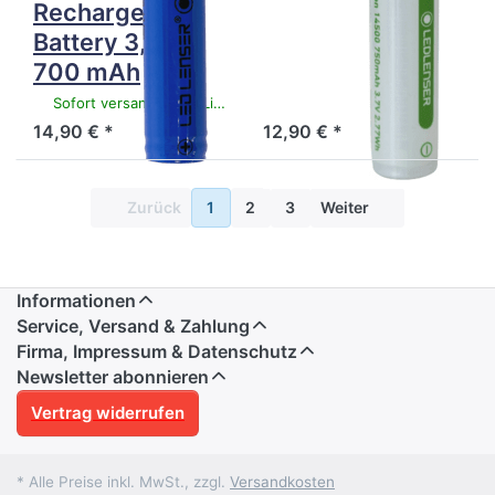
Rechargeable
Rechargeable
Battery 3,7V /
Battery 3,7V /
700 mAh
750 mAh
Sofort versandfertig, Lieferzeit 1-3 Werktage.
Sofort versandfertig, Lieferzeit 1-3 Werktage.
14,90 € *
12,90 € *
Zurück
1
2
3
Weiter
Informationen
Service, Versand & Zahlung
Firma, Impressum & Datenschutz
Newsletter abonnieren
Vertrag widerrufen
* Alle Preise inkl. MwSt., zzgl.
Versandkosten