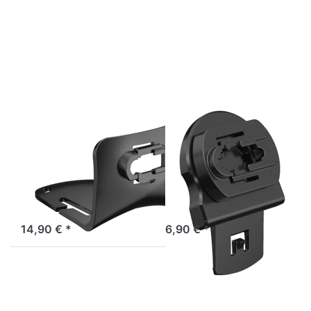
ENTER für
ENTER für
mehr
mehr
Optionen
Optionen
zu
zu
LEDLENSER
LEDLENSER
Helmet
Helmet
Connecting
Mount for
Kit Type H
Euroslot
Type A
LEDLENSER
LEDLENSER
LEDLENSER
LEDLENSER
Helmet
Helmet Mount
Connecting Kit
for Euroslot
Type H
Type A
Sofort versandfertig, Lieferzeit 1-3 Werktage.
Sofort versandfertig, Lieferzeit 1-3 Werktage.
14,90 € *
6,90 € *
Drücken Sie
Drücken Sie
ENTER für
ENTER für
mehr
mehr
Optionen
Optionen
zu
zu