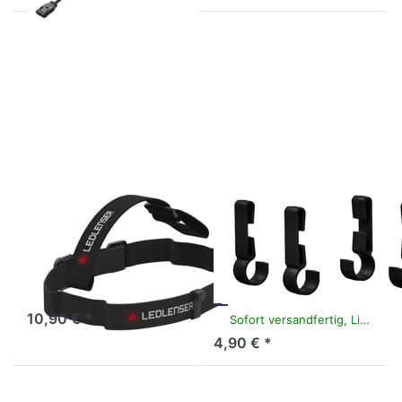
Drücken Sie ENTER für
Drücken Sie
mehr Optionen zu
ENTER für
LEDLENSER
mehr
Headband+Overheadband
Optionen
Core
zu
LEDLENSER
Helmet
Band Fixing
Clip Type A
LEDLENSER
LEDLENSER
LEDLENSER
LEDLENSER
Headband+Overheadband
Helmet Band
Core
Fixing Clip Type
A
Sofort versandfertig, Lieferzeit 1-3 Werktage.
10,90 € *
Sofort versandfertig, Lieferzeit 1-3 Werktage.
4,90 € *
Drücken Sie
Drücken Sie