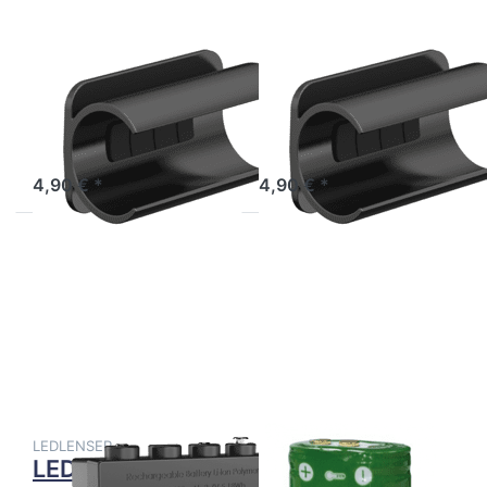
LEDLENSER
LEDLENSER
LEDLENSER
LEDLENSER
Lamp Adapter
Lamp Adapter
Type C
Type D
Sofort versandfertig, Lieferzeit 1-3 Werktage.
Sofort versandfertig, Lieferzeit 1-3 Werktage.
4,90 € *
4,90 € *
Drücken Sie
Drücken Sie
ENTER für
ENTER für
mehr
mehr
Optionen zu
Optionen zu
LEDLENSER
LEDLENSER
Li-Ion
Li-Ion
Rechargeable
Rechargeable
Battery 3,7V
Battery 3,7V
/ 1400 mAh
/ 1550 mAh
LEDLENSER
LEDLENSER
LEDLENSER Li-
LEDLENSER Li-