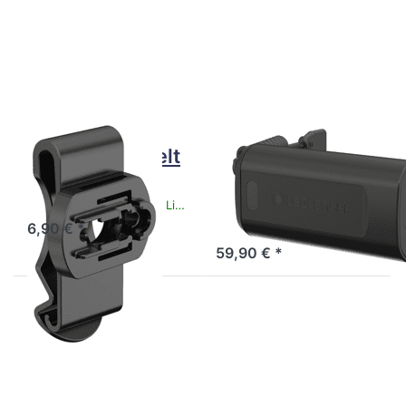
Optionen
Optionen
zu
zu
LEDLENSER
LEDLENSER
Belt Clip
Bluetooth
Type A
2x 21700
Battery
LEDLENSER
LEDLENSER
LEDLENSER Belt
LEDLENSER
Clip Type A
Bluetooth 2x
21700 Battery
Sofort versandfertig, Lieferzeit 1-3 Werktage.
6,90 € *
Sofort versandfertig, Lieferzeit 1-3 Werktage.
59,90 € *
Drücken Sie
Drücken Sie
ENTER für
ENTER für
mehr
mehr
Optionen
Optionen
zu
zu
LEDLENSER
LEDLENSER
Bluetooth
Bluetooth
Controller
Remote