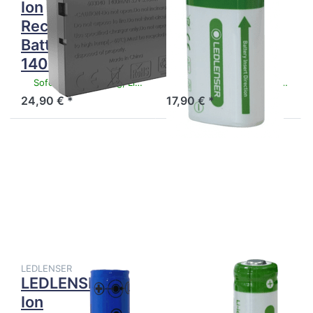
Ion
Ion
Rechargeable
Rechargeable
Battery 3,7V /
Battery 3,7V /
1400 mAh
1550 mAh
Sofort versandfertig, Lieferzeit 1-3 Werktage.
Sofort versandfertig, Lieferzeit 1-3 Werktage.
24,90 € *
17,90 € *
Drücken Sie
Drücken Sie
ENTER für
ENTER für
mehr
mehr
Optionen zu
Optionen zu
LEDLENSER
LEDLENSER
Li-Ion
Li-Ion
Rechargeable
Rechargeable
Battery 3,7V
Battery 3,7V
/ 700 mAh
/ 750 mAh
LEDLENSER
LEDLENSER
LEDLENSER Li-
LEDLENSER Li-
Ion
Ion