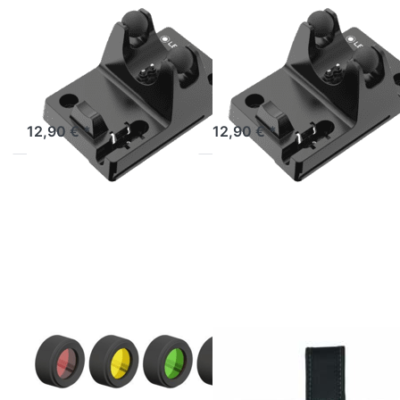
LEDLENSER
LEDLENSER
LEDLENSER
LEDLENSER
Charging Station
Charging Station
Type A
Type B
Sofort versandfertig, Lieferzeit 1-3 Werktage.
Sofort versandfertig, Lieferzeit 1-3 Werktage.
12,90 € *
12,90 € *
Drücken Sie
Drücken Sie
ENTER für
ENTER für
mehr
mehr
Optionen
Optionen
zu
zu
LEDLENSER
LEDLENSER
Color Filter
Cordua
Set 35.1mm
Holster für
Hokus
Fokus
LEDLENSER
LEDLENSER
LEDLENSER
LEDLENSER
Color Filter Set
Cordua Holster