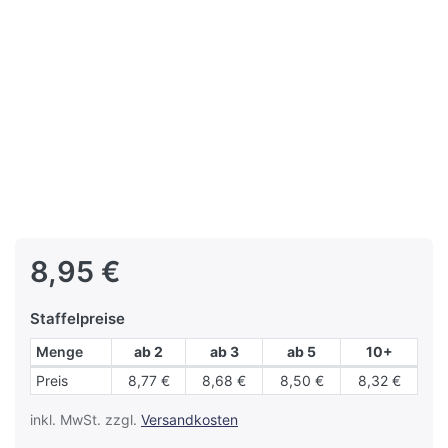
8,95 €
Staffelpreise
Menge
ab 2
ab 3
ab 5
10+
Staffelpreise
Preis
8,77 €
8,68 €
8,50 €
8,32 €
inkl. MwSt. zzgl.
Versandkosten