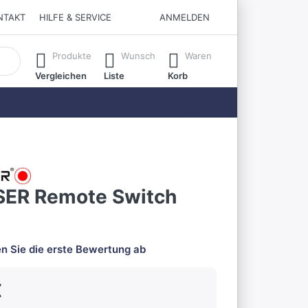
NTAKT
HILFE & SERVICE
ANMELDEN
matisch erste Ergebnisse. Drücken Sie die Eingabetaste, um all
Produkte
Wunsch
Waren
Vergleichen
Liste
Korb
ER Remote Switch
n Sie die erste Bewertung ab
€