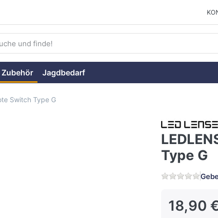
KO
ie einen Suchbegriff ein. Während Sie tippen, erscheinen auto
 Zubehör
Jagdbedarf
e Switch Type G
LEDLENS
Type G
Gebe
18,90 