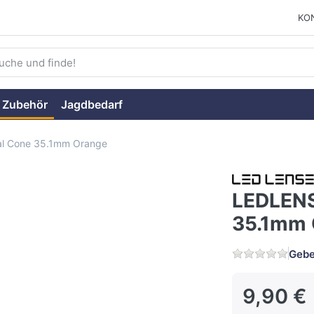
KO
ie einen Suchbegriff ein. Während Sie tippen, erscheinen auto
 Zubehör
Jagdbedarf
l Cone 35.1mm Orange
LEDLENS
35.1mm 
Gebe
9,90 €