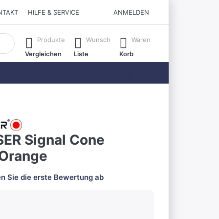
NTAKT
HILFE & SERVICE
ANMELDEN
matisch erste Ergebnisse. Drücken Sie die Eingabetaste, um all
Produkte
Wunsch
Waren
Vergleichen
Liste
Korb
ER Signal Cone
Orange
n Sie die erste Bewertung ab