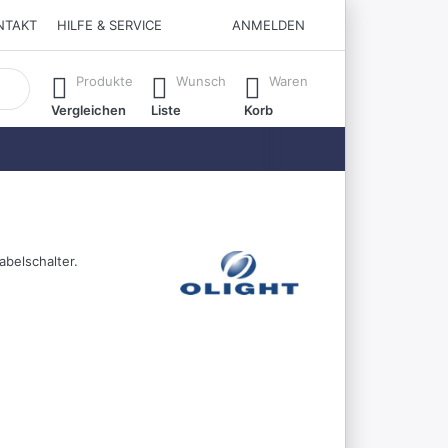
NTAKT
HILFE & SERVICE
ANMELDEN
matisch erste Ergebnisse. Drücken Sie die Eingabetaste, um all
Produkte
Wunsch
Waren
Vergleichen
Liste
Korb
abelschalter.