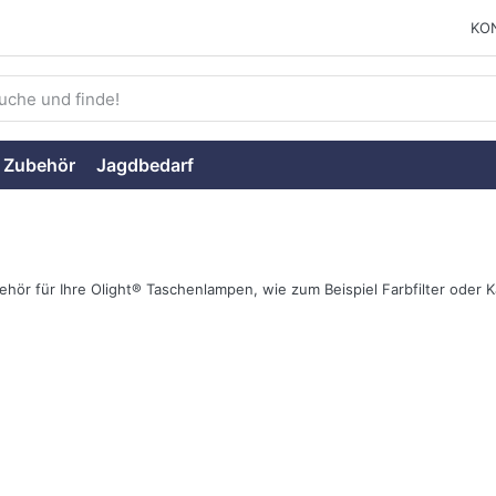
KO
ie einen Suchbegriff ein. Während Sie tippen, erscheinen auto
 Zubehör
Jagdbedarf
ehör für Ihre Olight® Taschenlampen, wie zum Beispiel Farbfilter oder K