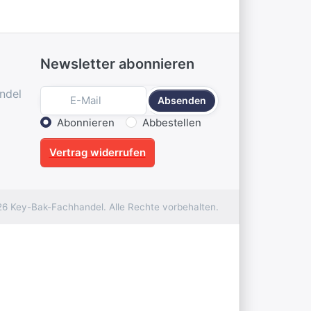
Newsletter abonnieren
ndel
Absenden
Aktion wählen
Abonnieren
Abbestellen
Vertrag widerrufen
6 Key-Bak-Fachhandel. Alle Rechte vorbehalten.