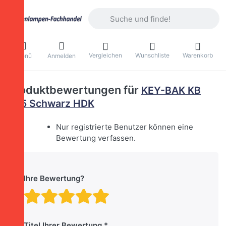
Geben Sie einen Suchbegriff ein. Währ
Vergleichen
Wunschliste
Warenkorb
Menü
Anmelden
Produktbewertungen für
KEY-BAK KB
485 Schwarz HDK
Nur registrierte Benutzer können eine
Bewertung verfassen.
Ihre Bewertung?
Bewertung: 1 von 5 Stern
Bewertung: 2 von 5 St
Bewertung: 3 von 5 
Bewertung: 4 von 
Bewertung: 5 vo
Titel Ihrer Bewertung