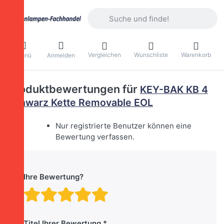
Geben Sie einen Suchbegriff ein. Währ
Vergleichen
Wunschliste
Warenkorb
Menü
Anmelden
Produktbewertungen für
KEY-BAK KB 4
Schwarz Kette Removable EOL
Nur registrierte Benutzer können eine
Bewertung verfassen.
Ihre Bewertung?
Bewertung: 1 von 5 Stern
Bewertung: 2 von 5 St
Bewertung: 3 von 5 
Bewertung: 4 von 
Bewertung: 5 vo
Titel Ihrer Bewertung