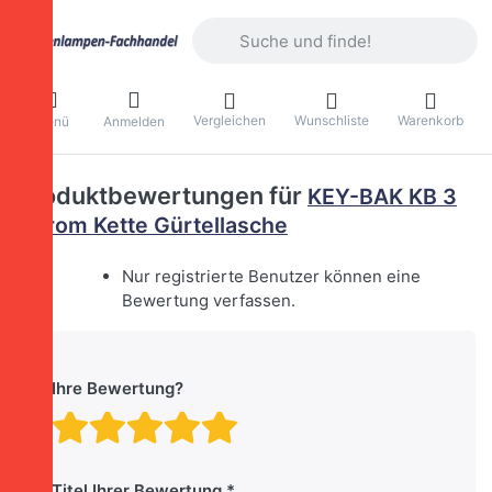
Geben Sie einen Suchbegriff ein. Währ
Vergleichen
Wunschliste
Warenkorb
Menü
Anmelden
Produktbewertungen für
KEY-BAK KB 3
Chrom Kette Gürtellasche
Nur registrierte Benutzer können eine
Bewertung verfassen.
Ihre Bewertung?
Bewertung: 1 von 5 Stern
Bewertung: 2 von 5 St
Bewertung: 3 von 5 
Bewertung: 4 von 
Bewertung: 5 vo
Titel Ihrer Bewertung