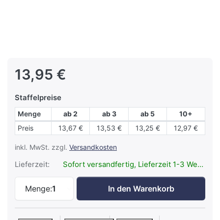
13,95 €
Staffelpreise
Menge
ab 2
ab 3
ab 5
10+
Staffelpreise
Preis
13,67 €
13,53 €
13,25 €
12,97 €
inkl. MwSt. zzgl.
Versandkosten
Lieferzeit:
Sofort versandfertig, Lieferzeit 1-3 Werktage.
KEY-BAK KB Sidekick zu 13,95 €, Menge 
Menge:
1
In den Warenkorb