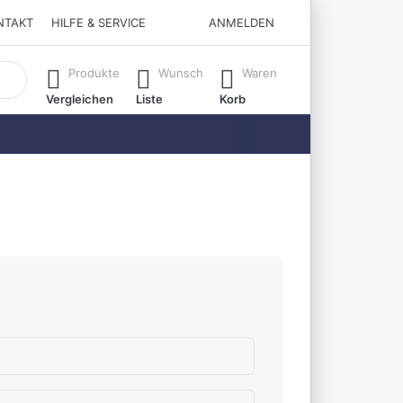
NTAKT
HILFE & SERVICE
ANMELDEN
matisch erste Ergebnisse. Drücken Sie die Eingabetaste, um all
Produkte
Wunsch
Waren
Vergleichen
Liste
Korb
chlecht
.
en.
rnen.
ternen. sehr gut