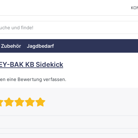
KO
ie einen Suchbegriff ein. Während Sie tippen, erscheinen auto
 Zubehör
Jagdbedarf
EY-BAK KB Sidekick
nen eine Bewertung verfassen.
Bewertung: 1 von 5 Sternen. s
Bewertung: 2 von 5 Sternen
Bewertung: 3 von 5 Stern
Bewertung: 4 von 5 Ste
Bewertung: 5 von 5 S